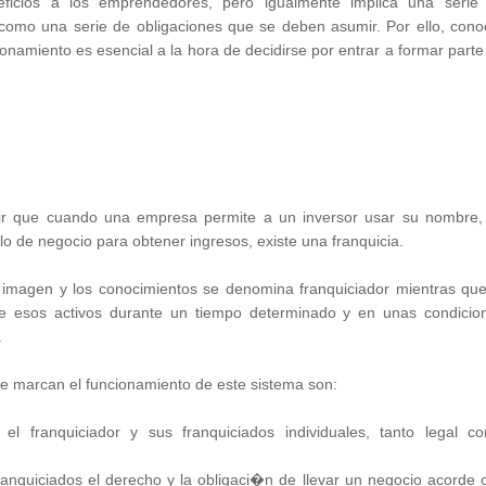
eficios a los emprendedores, pero igualmente implica una serie
omo una serie de obligaciones que se deben asumir. Por ello, cono
ionamiento es esencial a la hora de decidirse por entrar a formar parte
r que cuando una empresa permite a un inversor usar su nombre,
o de negocio para obtener ingresos, existe una franquicia.
 imagen y los conocimientos se denomina franquiciador mientras que
 de esos activos durante un tiempo determinado y en unas condicio
.
ue marcan el funcionamiento de este sistema son:
el franquiciador y sus franquiciados individuales, tanto legal c
ranquiciados el derecho y la obligaci�n de llevar un negocio acorde 