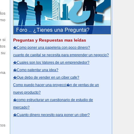
los
omo
 si
Preguntas y Respuestas mas leídas
tos
�Como poner una papeleria con poco dinero?
 su
cuanto de capital se necesita para emprender un negocio?
�Cuales son los Valores de un emprendedor?
�Como patentar una idea?
ena
�Que debo de vender en un ciber cafe?
Como puedo hacer una proyecci�n de ventas de un
nuevo producto?
�como estructurar un cuestionario de estudio de
mercado?
�Cuanto dinero necesito para poner un ciber?
zos