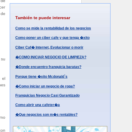
 de
cer
 de
También te puede interesar
Como se mide la rentabilidad de los negocios
Como poner un ciber cafe y que tenga �xito
Ciber Caf� Internet, Evolucionar o morir
�COMO INICIAR NEGOCIO DE LIMPIEZA?
 su
�Donde encuentro franquicia baratas?
Porque tiene �xito Mcdonald`s
 el
nes
�Como iniciar un negocio de ropa?
Franquicias Negocio Casi Garantizado
Como abrir una cafeter�a
�Que negocios son m�s rentables?
omo
con