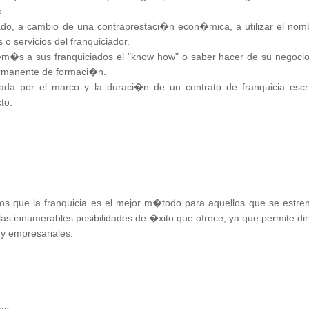
o.
iado, a cambio de una contraprestaci�n econ�mica, a utilizar el nom
o servicios del franquiciador.
adem�s a sus franquiciados el "know how" o saber hacer de su negocio
permanente de formaci�n.
ada por el marco y la duraci�n de un contrato de franquicia escri
to.
os que la franquicia es el mejor m�todo para aquellos que se estre
as innumerables posibilidades de �xito que ofrece, ya que permite diri
y empresariales.