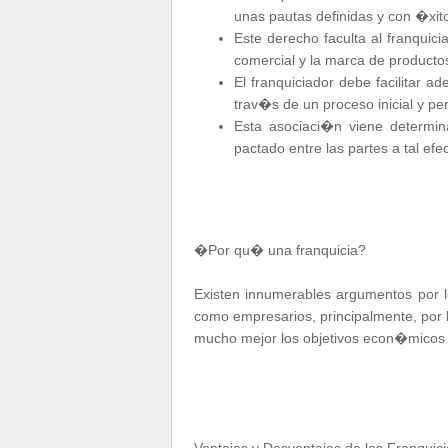
unas pautas definidas y con �xit
Este derecho faculta al franquic
comercial y la marca de productos 
El franquiciador debe facilitar 
trav�s de un proceso inicial y 
Esta asociaci�n viene determin
pactado entre las partes a tal efec
�Por qu� una franquicia?
Existen innumerables argumentos por l
como empresarios, principalmente, por l
mucho mejor los objetivos econ�micos 