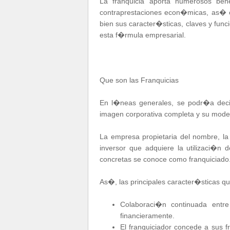
La franquicia aporta numerosos ben
contraprestaciones econ�micas, as� c
bien sus caracter�sticas, claves y func
esta f�rmula empresarial.
Que son las Franquicias
En l�neas generales, se podr�a deci
imagen corporativa completa y su model
La empresa propietaria del nombre, la
inversor que adquiere la utilizaci�n
concretas se conoce como franquiciado
As�, las principales caracter�sticas q
Colaboraci�n continuada entre 
financieramente.
El franquiciador concede a sus f