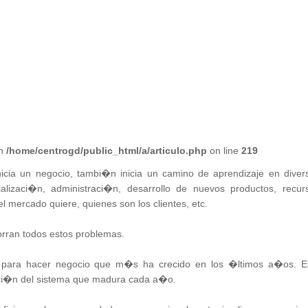
in
/home/centrogd/public_html/a/articulo.php
on line
219
icia un negocio, tambi�n inicia un camino de aprendizaje en diver
izaci�n, administraci�n, desarrollo de nuevos productos, recur
mercado quiere, quienes son los clientes, etc.
orran todos estos problemas.
s para hacer negocio que m�s ha crecido en los �ltimos a�os. E
aci�n del sistema que madura cada a�o.