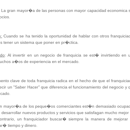
La gran mayor�a de las personas con mayor capacidad economica 
ocios.
e:
Cuando se ha tenido la oportunidad de hablar con otros franquicia
s tener un sistema que poner en pr�ctica.
ado
: Al invertir en un negocio de franquicia se est� invirtiendo en 
uchos a�os de experiencia en el mercado.
mento clave de toda franquicia radica en el hecho de que el franquicia
ecir un "Saber Hacer" que diferencia el funcionamiento del negocio y 
rcado.
n mayor�a de los peque�os comerciantes est�n demasiado ocupa
esarrollar nuevos productos y servicios que satisfagan mucho mejor 
contrario, un franquiciador buscar� siempre la manera de mejorar 
nar� tiempo y dinero.