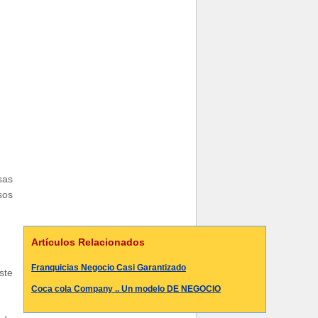
sas
sos
Artículos Relacionados
Franquicias Negocio Casi Garantizado
ste
Coca cola Company .. Un modelo DE NEGOCIO