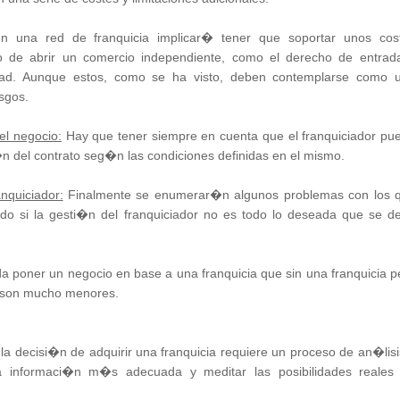
n una red de franquicia implicar� tener que soportar unos cos
so de abrir un comercio independiente, como el derecho de entrad
cidad. Aunque estos, como se ha visto, deben contemplarse como 
esgos.
el negocio:
Hay que tener siempre en cuenta que el franquiciador pu
n del contrato seg�n las condiciones definidas en el mismo.
nquiciador:
Finalmente se enumerar�n algunos problemas con los 
ado si la gesti�n del franquiciador no es todo lo deseada que se d
 poner un negocio en base a una franquicia que sin una franquicia p
a son mucho menores.
la decisi�n de adquirir una franquicia requiere un proceso de an�lisi
la informaci�n m�s adecuada y meditar las posibilidades reales