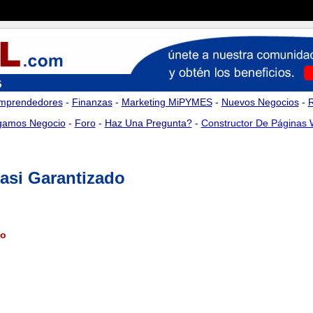
mprendedores
-
Finanzas
-
Marketing MiPYMES
-
Nuevos Negocios
-
amos Negocio
-
Foro
-
Haz Una Pregunta?
-
Constructor De Páginas
asi Garantizado
do