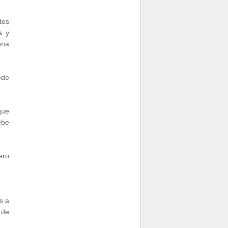
tes
a y
una
ede
que
ebe
ero
s a
 de