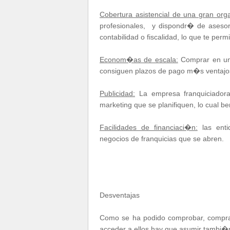
Cobertura asistencial de una gran org
profesionales, y dispondr� de asesor
contabilidad o fiscalidad, lo que te permi
Econom�as de escala:
Comprar en un
consiguen plazos de pago m�s ventajos
Publicidad:
La empresa franquiciadora
marketing que se planifiquen, lo cual be
Facilidades de financiaci�n:
las enti
negocios de franquicias que se abren.
Desventajas
Como se ha podido comprobar, comprar 
acceder a ellos hay que asumir tambi�n 