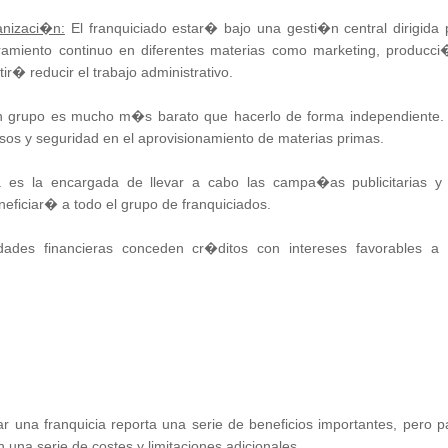
anizaci�n:
El franquiciado estar� bajo una gesti�n central dirigida 
amiento continuo en diferentes materias como marketing, producci
tir� reducir el trabajo administrativo.
 grupo es mucho m�s barato que hacerlo de forma independiente.
os y seguridad en el aprovisionamiento de materias primas.
 es la encargada de llevar a cabo las campa�as publicitarias y
neficiar� a todo el grupo de franquiciados.
dades financieras conceden cr�ditos con intereses favorables a 
una franquicia reporta una serie de beneficios importantes, pero p
una serie de costes y limitaciones adicionales.