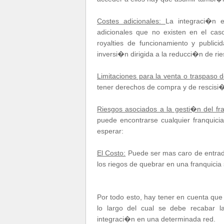
Costes adicionales:
La integraci�n e
adicionales que no existen en el ca
royalties de funcionamiento y publi
inversi�n dirigida a la reducci�n de ri
Limitaciones para la venta o traspaso d
tener derechos de compra y de rescisi�
Riesgos asociados a la gesti�n del fra
puede encontrarse cualquier franquici
esperar:
El Costo:
Puede ser mas caro de entrada
los riegos de quebrar en una franquici
Por todo esto, hay tener en cuenta que 
lo largo del cual se debe recabar 
integraci�n en una determinada red.