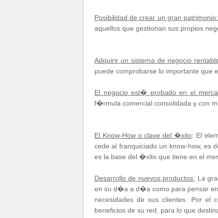
Posibilidad de crear un gran patrimonio:
aquellos que gestionan sus propios neg
Adquirir un sistema de negocio rentabl
puede comprobarse lo importante que e
El negocio est� probado en el merc
f�rmula comercial consolidada y con m
El Know-How o clave del �xito
: El ele
cede al franquiciado un know-how, es d
es la base del �xito que tiene en el me
Desarrollo de nuevos productos:
La gra
en su d�a a d�a como para pensar en d
necesidades de sus clientes. Por el 
beneficios de su red, para lo que desti