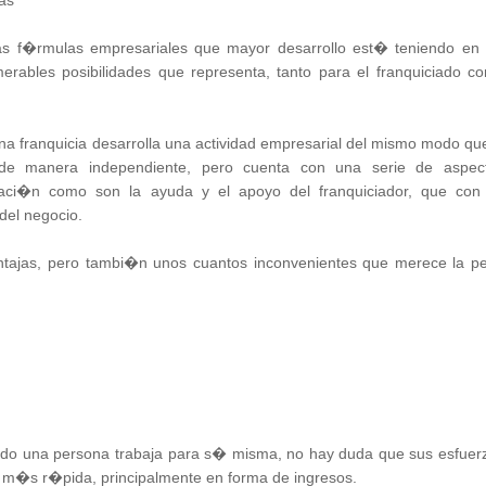
as
las f�rmulas empresariales que mayor desarrollo est� teniendo en 
merables posibilidades que representa, tanto para el franquiciado c
na franquicia desarrolla una actividad empresarial del mismo modo que
 de manera independiente, pero cuenta con una serie de aspec
tuaci�n como son la ayuda y el apoyo del franquiciador, que con
del negocio.
entajas, pero tambi�n unos cuantos inconvenientes que merece la p
do una persona trabaja para s� misma, no hay duda que sus esfuer
m�s r�pida, principalmente en forma de ingresos.